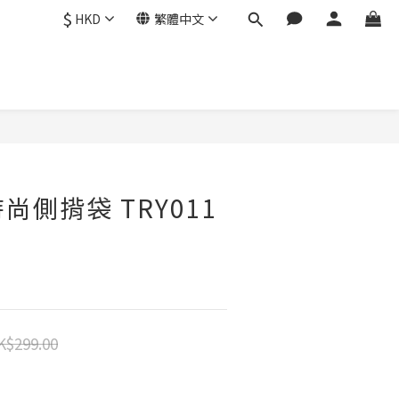
$
HKD
繁體中文
時尚側揹袋 TRY011
K$299.00