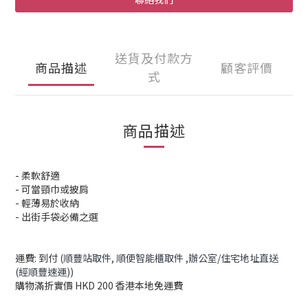
送貨及付款方
商品描述
顧客評價
式
商品描述
- 柔軟舒適
- 可當頸巾或披肩
- 輕薄易於收納
- 出街手袋必備之選
運費: 到付
(順豐站取件,
順便智能櫃取件
,辦公室/住宅地址直送
(經順豐速運))
購物滿折實價 HKD 200 香港本地免運費